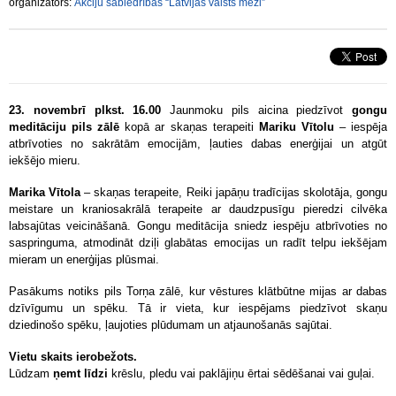
organizators:
Akciju sabiedrības “Latvijas valsts meži”
23. novembrī plkst. 16.00
Jaunmoku pils aicina piedzīvot
gongu
meditāciju pils zālē
kopā ar skaņas terapeiti
Mariku Vītolu
– iespēja
atbrīvoties no sakrātām emocijām, ļauties dabas enerģijai un atgūt
iekšējo mieru.
Marika Vītola
– skaņas terapeite, Reiki japāņu tradīcijas skolotāja, gongu
meistare un kraniosakrālā terapeite ar daudzpusīgu pieredzi cilvēka
labsajūtas veicināšanā. Gongu meditācija sniedz iespēju atbrīvoties no
saspringuma, atmodināt dziļi glabātas emocijas un radīt telpu iekšējam
mieram un enerģijas plūsmai.
Pasākums notiks pils Torņa zālē, kur vēstures klātbūtne mijas ar dabas
dzīvīgumu un spēku. Tā ir vieta, kur iespējams piedzīvot skaņu
dziedinošo spēku, ļaujoties plūdumam un atjaunošanās sajūtai.
Vietu skaits ierobežots.
Lūdzam
ņemt līdzi
krēslu, pledu vai paklājiņu ērtai sēdēšanai vai guļai.