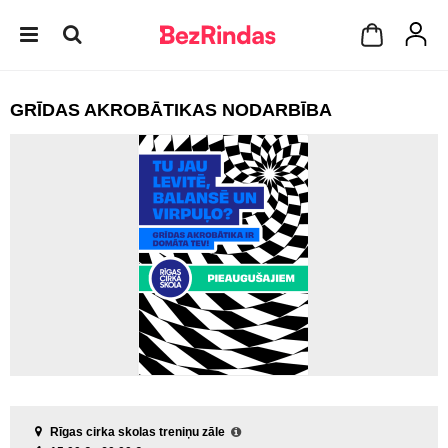
GRĪDAS AKROBĀTIKAS NODARBĪBA
Rīgas cirka skolas treniņu zāle