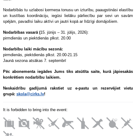
Nodarbībās tu uzlabosi ķermeņa tonusu un izturību, paaugstināsi elastību
un kustības koordināciju, iegūsi lielāku pārliecību par sevi un savām
spējām, pavadīsi laiku aktīvi un jautri kopā ar līdzīgi domājošiem.
Nodarbības vasarā (
15. jūnijs – 31. jūlijs, 2026):
pirmdienās un piektdienās plkst. 20.00
Nodarbību laiki mācību sezonā:
pirmdienās, piektdienās plkst. 20.00-21.15
Jaunā sezona atsākas 7. septembrī
Pēc abonementa iegādes Jums tiks atsūtīta saite, kurā jāpiesakās
konkrētiem nodarbību laikiem.
Neskaidrību gadījumā rakstiet uz e-pastu un rezervējiet vietu
grupā:
skola@cirks.lv
!
It is forbidden to bring into the event: