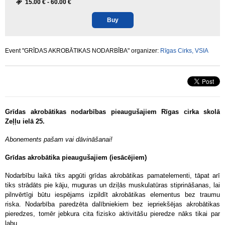
15.00 € -
60.00 €
Buy
Event "GRĪDAS AKROBĀTIKAS NODARBĪBA" organizer:
Rīgas Cirks, VSIA
Grīdas akrobātikas nodarbības pieaugušajiem Rīgas cirka skolā
Zeļļu ielā 25.
Abonements pašam vai dāvināšanai!
Grīdas akrobātika pieaugušajiem (iesācējiem)
Nodarbību laikā tiks apgūti grīdas akrobātikas pamatelementi, tāpat arī
tiks strādāts pie kāju, muguras un dziļās muskulatūras stiprināšanas, lai
pilnvērtīgi būtu iespējams izpildīt akrobātikas elementus bez traumu
riska. Nodarbība paredzēta dalībniekiem bez iepriekšējas akrobātikas
pieredzes, tomēr jebkura cita fizisko aktivitāšu pieredze nāks tikai par
labu.