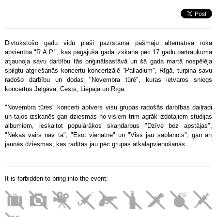
Divtūkstošo gadu vidū plaši pazīstamā pašmāju alternatīvā roka
apvienība "R.A.P.", kas pagājušā gada izskaņā pēc 17 gadu pārtraukuma
atjaunoja savu darbību tās oriģinālsastāvā un šā gada martā nospēlēja
spilgtu atgriešanās koncertu koncertzālē "Palladium", Rīgā, turpina savu
radošo darbību un dodas "Novembra tūrē", kuras ietvaros sniegs
koncertus Jelgavā, Cēsīs, Liepājā un Rīgā.
"Novembra tūres" koncerti aptvers visu grupas radošās darbības daiļradi
un tajos izskanēs gan dziesmas no visiem trim agrāk izdotajiem studijas
albumiem, ieskaitot populārākos skaņdarbus "Dzīve bez apstājas",
"Nekas vairs nav tā", "Esot vienatnē" un "Viss jau saplānots", gan arī
jaunās dziesmas, kas radītas jau pēc grupas atkalapvienošanās.
It is forbidden to bring into the event: