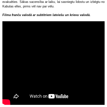
evakuēties. Sākas sacensība ar laiku, lai sasniegtu lidostu un izbēgtu no
Kabulas elles, pirms vēl nav par vēlu.
Filma franču valodā ar subtitriem latviešu un krievu valodā.