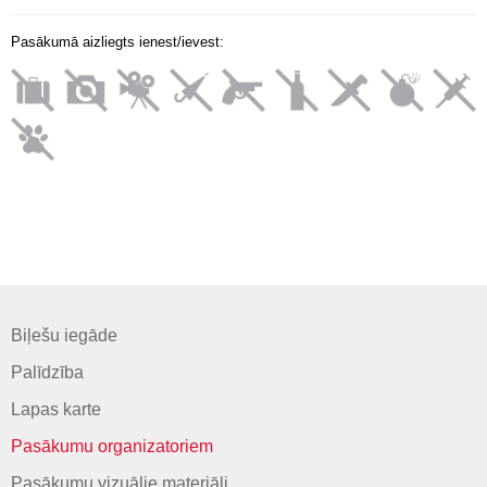
Pasākumā aizliegts ienest/ievest:
Biļešu iegāde
Palīdzība
Lapas karte
Pasākumu organizatoriem
Pasākumu vizuālie materiāli