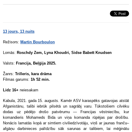
13 jours, 13 nuits
Režisors:
Martin Bourboulon
Lomās:
Roschdy Zem, Lyna Khoudri, Sidse Babett Knudsen
Valsts:
Francija, Beļģija 2025.
Žanrs:
Trilleris, kara drāma
Filmas garums:
1h 52 min.
Lidz 16+
neiesakam
Kabula, 2021. gada 15. augusts. Kamēr ASV karaspēks gatavojas atstāt
Afganistānu, talibi iebrūk pilsētā un sagrābj varu. Tūkstošiem cilvēku
dodas uz pēdējo drošo patvērumu — Francijas vēstniecību, kur
komandieris Mohameds Bida un viņa komanda rūpējas par drošību.
Nonācis lamatās kopā ar simtiem civiliedzīvotāju, viņš ar jaunas franču–
afgāņu darbinieces palīdzību sāk sarunas ar talibiem, lai mēģinātu