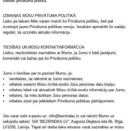
vietnes privātuma politika.
IZMAIŅAS MŪSU PRIVĀTUMA POLITIKĀ
Laiku pa laikam Mēs varam mainīt šo Privātuma politiku, šeit pat
izvietojot jauno Privātuma politikas versiju. Iesakām apmeklēt šo sadaļu
regulāri, lai uzzinātu aktuālo informāciju.
TIESĪBAS UN MŪSU KONTAKTINFORMĀCIJA
Lūdzu, nevilcinieties sazināties ar Mums, ja Jums ir kādi jautājumi,
komentāri vai bažas par šo Privātuma politiku.
Jums ir tiesības par to paziņot Mums, ja:
• nevēlaties, lai nākotnē ar Jums sazināmies;
• vēlaties saņemt Mūsu rīcībā esošo Jūsu personas datu kopiju;
•
vēlaties labot vai aktualizēt Mūsu rīcībā esošo informāciju par Jums
;
• vēlaties, lai mēs dzēšam Jūsu personas datus;
• vēlaties ziņot par jebkādiem Privātuma politikas pārkāpumiem.
Jūs varat sūtīt e-pastu uz: info@bezrindas.lv vai rakstīt Mums uz
sekojošu adresi: SIA “BEZRINDAS.LV”, Augusta Deglava iela 66, Rīga,
LV1035, Latvija. Tāpat arī darba laika ietvaros varat sazināties ar mūsu