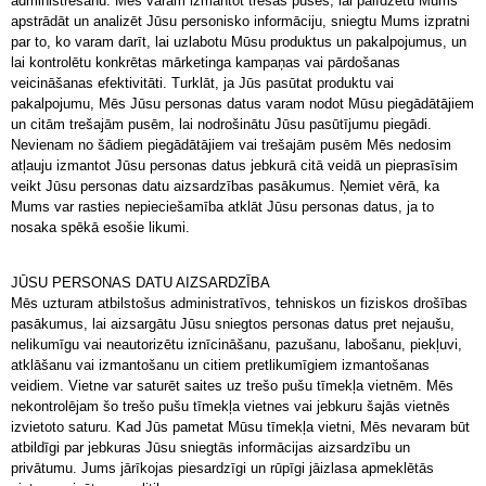
administrēšanu. Mēs varam izmantot trešās puses, lai palīdzētu Mums
apstrādāt un analizēt Jūsu personisko informāciju, sniegtu Mums izpratni
par to, ko varam darīt, lai uzlabotu Mūsu produktus un pakalpojumus, un
lai kontrolētu konkrētas mārketinga kampaņas vai pārdošanas
veicināšanas efektivitāti. Turklāt, ja Jūs pasūtat produktu vai
pakalpojumu, Mēs Jūsu personas datus varam nodot Mūsu piegādātājiem
un citām trešajām pusēm, lai nodrošinātu Jūsu pasūtījumu piegādi.
Nevienam no šādiem piegādātājiem vai trešajām pusēm Mēs nedosim
atļauju izmantot Jūsu personas datus jebkurā citā veidā un pieprasīsim
veikt Jūsu personas datu aizsardzības pasākumus. Ņemiet vērā, ka
Mums var rasties nepieciešamība atklāt Jūsu personas datus, ja to
nosaka spēkā esošie likumi.
JŪSU PERSONAS DATU AIZSARDZĪBA
Mēs uzturam atbilstošus administratīvos, tehniskos un fiziskos drošības
pasākumus, lai aizsargātu Jūsu sniegtos personas datus pret nejaušu,
nelikumīgu vai neautorizētu iznīcināšanu, pazušanu, labošanu, piekļuvi,
atklāšanu vai izmantošanu un citiem pretlikumīgiem izmantošanas
veidiem. Vietne var saturēt saites uz trešo pušu tīmekļa vietnēm. Mēs
nekontrolējam šo trešo pušu tīmekļa vietnes vai jebkuru šajās vietnēs
izvietoto saturu. Kad Jūs pametat Mūsu tīmekļa vietni, Mēs nevaram būt
atbildīgi par jebkuras Jūsu sniegtās informācijas aizsardzību un
privātumu. Jums jārīkojas piesardzīgi un rūpīgi jāizlasa apmeklētās