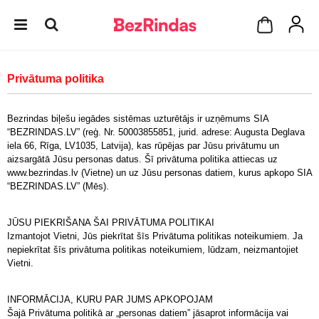
Privātuma politika
Bezrindas biļešu iegādes sistēmas uzturētājs ir uzņēmums SIA
“BEZRINDAS.LV” (reģ. Nr. 50003855851, jurid. adrese: Augusta Deglava
iela 66, Rīga, LV1035, Latvija), kas rūpējas par Jūsu privātumu un
aizsargātā Jūsu personas datus. Šī privātuma politika attiecas uz
www.bezrindas.lv (Vietne) un uz Jūsu personas datiem, kurus apkopo SIA
“BEZRINDAS.LV” (Mēs).
JŪSU PIEKRIŠANA ŠAI PRIVĀTUMA POLITIKAI
Izmantojot Vietni, Jūs piekrītat šīs Privātuma politikas noteikumiem. Ja
nepiekrītat šīs privātuma politikas noteikumiem, lūdzam, neizmantojiet
Vietni.
INFORMĀCIJA, KURU PAR JUMS APKOPOJAM
Šajā Privātuma politikā ar „personas datiem” jāsaprot informācija vai