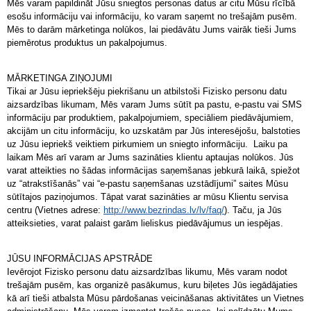
Mēs varam papildināt Jūsu sniegtos personas datus ar citu Mūsu rīcībā
esošu informāciju vai informāciju, ko varam saņemt no trešajām pusēm.
Mēs to darām mārketinga nolūkos, lai piedāvātu Jums vairāk tieši Jums
piemērotus produktus un pakalpojumus.
MĀRKETINGA ZIŅOJUMI
Tikai ar Jūsu iepriekšēju piekrišanu un atbilstoši Fizisko personu datu
aizsardzības likumam, Mēs varam Jums sūtīt pa pastu, e-pastu vai SMS
informāciju par produktiem, pakalpojumiem, speciāliem piedāvājumiem,
akcijām un citu informāciju, ko uzskatām par Jūs interesējošu, balstoties
uz Jūsu iepriekš veiktiem pirkumiem un sniegto informāciju. Laiku pa
laikam Mēs arī varam ar Jums sazināties klientu aptaujas nolūkos. Jūs
varat atteikties no šādas informācijas saņemšanas jebkurā laikā, spiežot
uz “atrakstīšanās” vai “e-pastu saņemšanas uzstādījumi” saites Mūsu
sūtītajos paziņojumos. Tāpat varat sazināties ar mūsu Klientu servisa
centru (Vietnes adrese:
http://www.bezrindas.lv/lv/faq/
). Taču, ja Jūs
atteiksieties, varat palaist garām lieliskus piedāvājumus un iespējas.
JŪSU INFORMĀCIJAS APSTRĀDE
Ievērojot Fizisko personu datu aizsardzības likumu, Mēs varam nodot
trešajām pusēm, kas organizē pasākumus, kuru biļetes Jūs iegādājaties
kā arī tieši atbalsta Mūsu pārdošanas veicināšanas aktivitātes un Vietnes