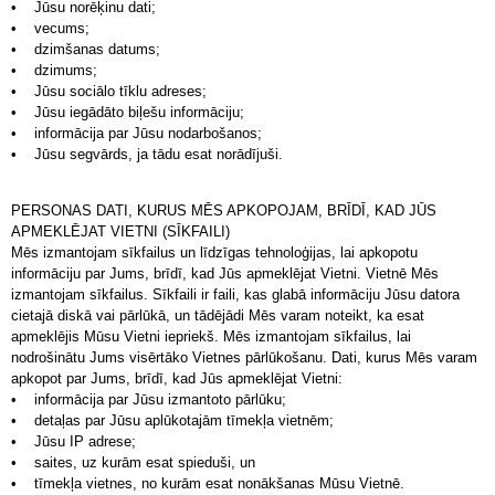
• Jūsu norēķinu dati;
• vecums;
• dzimšanas datums;
• dzimums;
• Jūsu sociālo tīklu adreses;
• Jūsu iegādāto biļešu informāciju;
• informācija par Jūsu nodarbošanos;
• Jūsu segvārds, ja tādu esat norādījuši.
PERSONAS DATI, KURUS MĒS APKOPOJAM, BRĪDĪ, KAD JŪS
APMEKLĒJAT VIETNI (SĪKFAILI)
Mēs izmantojam sīkfailus un līdzīgas tehnoloģijas, lai apkopotu
informāciju par Jums, brīdī, kad Jūs apmeklējat Vietni. Vietnē Mēs
izmantojam sīkfailus. Sīkfaili ir faili, kas glabā informāciju Jūsu datora
cietajā diskā vai pārlūkā, un tādējādi Mēs varam noteikt, ka esat
apmeklējis Mūsu Vietni iepriekš. Mēs izmantojam sīkfailus, lai
nodrošinātu Jums visērtāko Vietnes pārlūkošanu. Dati, kurus Mēs varam
apkopot par Jums, brīdī, kad Jūs apmeklējat Vietni:
• informācija par Jūsu izmantoto pārlūku;
• detaļas par Jūsu aplūkotajām tīmekļa vietnēm;
• Jūsu IP adrese;
• saites, uz kurām esat spieduši, un
• tīmekļa vietnes, no kurām esat nonākšanas Mūsu Vietnē.