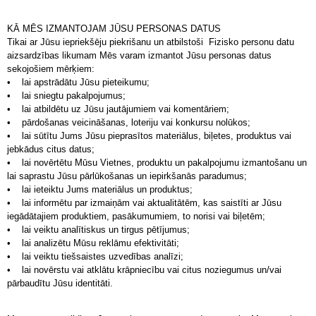
KĀ MĒS IZMANTOJAM JŪSU PERSONAS DATUS
Tikai ar Jūsu iepriekšēju piekrišanu un atbilstoši Fizisko personu datu
aizsardzības likumam Mēs varam izmantot Jūsu personas datus
sekojošiem mērķiem:
• lai apstrādātu Jūsu pieteikumu;
• lai sniegtu pakalpojumus;
• lai atbildētu uz Jūsu jautājumiem vai komentāriem;
• pārdošanas veicināšanas, loteriju vai konkursu nolūkos;
•
lai sūtītu Jums Jūsu pieprasītos materiālus, biļetes, produktus vai
jebkādus citus datus;
• lai novērtētu Mūsu Vietnes, produktu un pakalpojumu izmantošanu un
lai saprastu Jūsu pārlūkošanas un iepirkšanās paradumus;
• lai ieteiktu Jums materiālus un produktus;
• lai informētu par izmaiņām vai aktualitātēm, kas saistīti ar Jūsu
iegādātajiem produktiem, pasākumumiem, to norisi vai biļetēm;
• lai veiktu analītiskus un tirgus pētījumus;
• lai analizētu Mūsu reklāmu efektivitāti;
• lai veiktu tiešsaistes uzvedības analīzi;
• lai novērstu vai atklātu krāpniecību vai citus noziegumus un/vai
pārbaudītu Jūsu identitāti.