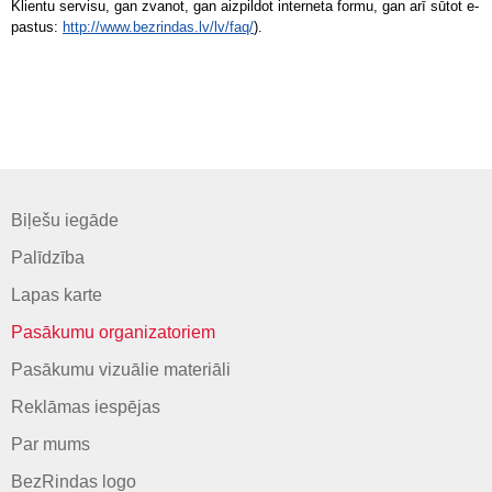
Klientu servisu, gan zvanot, gan aizpildot interneta formu, gan arī sūtot e-
pastus:
http://www.bezrindas.lv/lv/faq/
).
Biļešu iegāde
Palīdzība
Lapas karte
Pasākumu organizatoriem
Pasākumu vizuālie materiāli
Reklāmas iespējas
Par mums
BezRindas logo