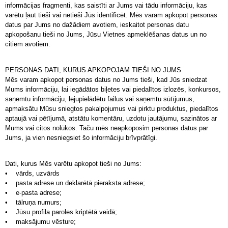
informācijas fragmenti, kas saistīti ar Jums vai tādu informāciju, kas
varētu ļaut tieši vai netieši Jūs identificēt. Mēs varam apkopot personas
datus par Jums no dažādiem avotiem, ieskaitot personas datu
apkopošanu tieši no Jums, Jūsu Vietnes apmeklēšanas datus un no
citiem avotiem.
PERSONAS DATI, KURUS APKOPOJAM TIEŠI NO JUMS
Mēs varam apkopot personas datus no Jums tieši, kad Jūs sniedzat
Mums informāciju, lai iegādātos biļetes vai piedalītos izlozēs, konkursos,
saņemtu informāciju, lejupielādētu failus vai saņemtu sūtījumus,
apmaksātu Mūsu sniegtos pakalpojumus vai pirktu produktus, piedalītos
aptaujā vai pētījumā, atstātu komentāru, uzdotu jautājumu, sazinātos ar
Mums vai citos nolūkos. Taču mēs neapkoposim personas datus par
Jums, ja vien nesniegsiet šo informāciju brīvprātīgi.
Dati, kurus Mēs varētu apkopot tieši no Jums:
• vārds, uzvārds
• pasta adrese un deklarētā pieraksta adrese;
• e-pasta adrese;
• tālruņa numurs;
• Jūsu profila paroles kriptētā veidā;
• maksājumu vēsture;