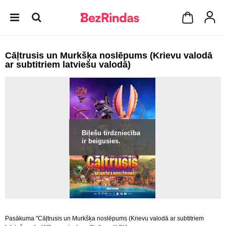
Cāļtrusis un Murkšķa noslēpums (Krievu valodā
ar subtitriem latviešu valodā)
Biļešu tirdzniecība
ir beigusies.
Pasākuma "Cāļtrusis un Murkšķa noslēpums (Krievu valodā ar subtitriem