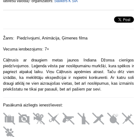
latviešu valodā)" organizators:
Stalkers K SIA
Žanrs:
Piedzīvojumi, Animācija, Ģimenes filma
Vecuma ierobezojums: 7+
Cāļtrusis ar draugiem metas jaunos Indiana Džonsa cienīgos
piedzīvojumos. Leģenda vēsta par noslēpumainu murkšķi, kura spēkos ir
pagriezt atpakaļ laiku. Viņu Cāļtrusis apņēmies atrast. Taču drīz vien
izrādās, ka meklētāju ekspedīcijai ir nopietni konkurenti. Ar katru soli
draugi atklāj ne vien aizraujošas vietas, bet arī noslēpumus, kas izmainīs
priekšstatu ne tikai par pasauli, bet arī pašiem par sevi.
Pasākumā aizliegts ienest/ievest: