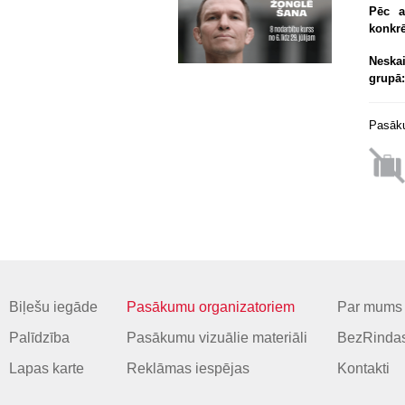
Pēc a
konkrē
Neska
grupā
Pasāku
Biļešu iegāde
Pasākumu organizatoriem
Par mums
Palīdzība
Pasākumu vizuālie materiāli
BezRindas
Lapas karte
Reklāmas iespējas
Kontakti