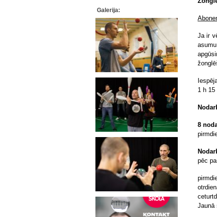
Žongl
Galerija:
Abonem
Ja ir 
asumu,
apgūsi
žonglēš
Iespēj
1 h 15
Nodarb
8 noda
pirmdi
Nodar
pēc pa
pirmdi
otrdie
ceturtd
Jaunā 