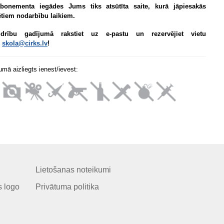
bonementa iegādes Jums tiks atsūtīta saite, kurā jāpiesakās
tiem nodarbību laikiem.
idrību gadījumā rakstiet uz e-pastu un rezervējiet vietu
:
skola@cirks.lv
!
mā aizliegts ienest/ievest:
Lietošanas noteikumi
 logo
Privātuma politika