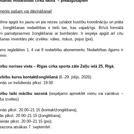
ēšanas nodarbības cirka skolā – pieaugušajiem
ents pašam vai dāvināšanai!
vēlme apgūt ko jaunu un pie reizes uzlabot kustību koordināciju un prāta
 žonglēšanas nodarbības ir tieši tas, kas vajadzīgs. Brīvā formātā
m pamatprasmes žonglēšanai ar bumbiņām. Ir iespēja apgūt arī citu
anas inventāru pēc izvēles: vāles, riņķus, pojus (poi).
ams iegādāties 1, 4 vai 8 nodarbību abonementu. Nodarbības ilgums ir
 min.
ību norises vieta – Rīgas cirka sporta zāle Zeļļu ielā 25, Rīgā.
rbību kurss kontaktžonglēšanā
(6.-29. jūlijs, 2026):
enās un trešdienās plkst. 19.00
bību laiki mācību sezonā
(iespējams apmeklēt vienu vai vairākus –
ša izvēles):
enās plkst. 20.00–21.15 (
kontaktžonglēšana
),
nās plkst. 20.00–21.15 (žonglēšana),
ienās plkst. 20.00–21.15 (poi);
sezona atsākas 7. septembrī.