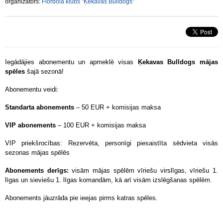
organizators:
Florbola klubs "Ķekavas Bulldogs"
Iegādājies abonementu un apmeklē visas
Ķekavas Bulldogs mājas
spēles
šajā sezonā!
Abonementu veidi:
Standarta abonements
– 50 EUR + komisijas maksa
VIP abonements
– 100 EUR + komisijas maksa
VIP priekšrocības: Rezervēta, personīgi piesaistīta sēdvieta visās
sezonas mājas spēlēs
Abonements derīgs:
visām mājas spēlēm vīriešu virslīgas, vīriešu 1.
līgas un sieviešu 1. līgas komandām, kā arī visām izslēgšanas spēlēm.
Abonements jāuzrāda pie ieejas pirms katras spēles.