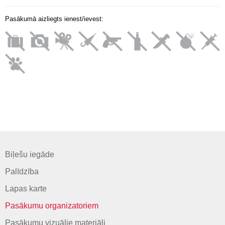
Pasākumā aizliegts ienest/ievest:
Biļešu iegāde
Palīdzība
Lapas karte
Pasākumu organizatoriem
Pasākumu vizuālie materiāli