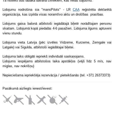
Tā noteikti būs labākā dāvana cilvēkiem, kas vēlas sajūsmu.
Lidojumu nodrošina sia "mansPilots" - LR
CAA
reģistrēta deklarētā
organizācija, kas izpilda visas noramtīvo aktu un drošības prasības.
Lidojums gaisa balonā atbilstoši iegādātajā biļetē norādītajam personu
skaitam. Lidojumā kopā piedalās 4-6 pasažieri.
Lidojuma ilgums aptuveni
vienu stundu.
Lidojuma vieta Latvija (pēc izvēles Vidzeme, Kurzeme, Zemgale vai
Latgale) vai Sigulda, atbilstoši iegādātajai biļetei.
Lidojuma laiks obligāti iepriekš individuāli saskaņojams.
Lidojums iespējams atbilstošos laika apstākļos (vējš līdz 5 m/s, nav
miglas, nav nokrišņu)
Nepieciešama iepriekšēja rezervācija / pieteikšanās (tel. +371 26373373)
Pasākumā aizliegts ienest/ievest: