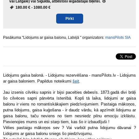
vai Latgale) vai Sigulda, atbilstoši iegādātajai biļetei.
180.00 € -
1080.00 €
Pirkt
Pasākuma "Lidojums ar gaisa balonu, Latvijā " organizators:
mansPilots SIA
Lidojums gaisa balonā. - Lidojumu rezervēšana - mansPilots.lv - Lidojums
ar gaisa baloniem. Papildus noteikumi
šeit
.
Jau izsenis cilvēku sapnis ir bijsi pacelties debesīs. 1873.gadā divi brāļi
šo cilvēces sapni pārvērta īstenībā. Kopš tā laika, lidojumi ar gaisa
balonu ir viens no romantiskākajiem piedzīvojumiem. Pastaiga mākoņos,
putna lidojums, gaisa kuģošana - ir daudz vārdu, kā apzīmēt lidojumu ar
gaisa balonu, taču neviens no tiem nesniedz pilnu emociju izklāstu.
Pievienojies mums un esi starp tiem, kas šo ir izbaudījuši !
Vēlies pastaigu mākoņos sev ? Vai varbūt putna lidojumu dāvanai ?
Lidojums ar gaisa balonu sniegs šo piedzīvojumu.