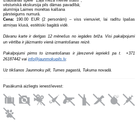
izlaušanās spēle ‘’Zaļā meža melnie stāsti’’;
vēsturiskā ekskursija pils dāmas pavadībā;
alumīnija Laimes monētas kalšana
pārsteigums numurā.
Cena:
190.00 EUR (2 personām) – viss vienuviet, lai radītu īpašas
atmiņas klusā, estētiski bagātā vidē.
Dāvanu karte ir derīgas 12 mēnešus no iegādes brīža. Visi pakalpojumi
un vērtība ir jāizmanto vienā izmantošanas reizē.
Pakalpojumi pirms to izmantošanas ir jārezervē iepriekš pa t. +371
26187442 vai
info@jaunmokupils.lv
.
Uz tikšanos Jaunmoku pilī, Tumes pagastā, Tukuma novadā.
Pasākumā aizliegts ienest/ievest: