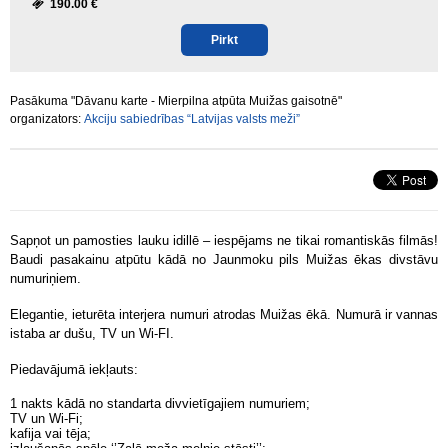
190.00 €
Pirkt
Pasākuma "Dāvanu karte - Mierpilna atpūta Muižas gaisotnē"
organizators:
Akciju sabiedrības “Latvijas valsts meži”
Sapņot un pamosties lauku idillē – iespējams ne tikai romantiskās filmās!
Baudi pasakainu atpūtu kādā no Jaunmoku pils Muižas ēkas divstāvu
numuriņiem.
Elegantie, ieturēta interjera numuri atrodas Muižas ēkā. Numurā ir vannas
istaba ar dušu, TV un Wi-FI.
Piedavājumā iekļauts:
1 nakts kādā no standarta divvietīgajiem numuriem;
TV un Wi-Fi;
kafija vai tēja;