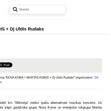
 + Dj Uldis Rudaks
ma "NOVA KOMA + MARTAS ASINIS + Dj Uldis Rudaks" organizators:
SIA
ja
tobrī k/n “Wiktorija” notiks īpašs alternatīvās mūzikas koncerts. Uz
es kāps garāžroka grupa Nova Koma un enerģiskā rokgrupa Martas