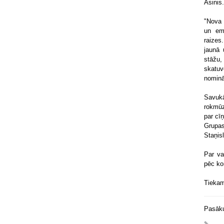
Asinis.
"Nova 
un emo
raizes
jaunā 
stāžu,
skatu
nominā
Savukā
rokmūz
par cīņ
Grupas
Staņis
Par va
pēc ko
Tiekam
Pasāku