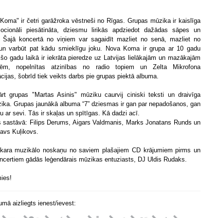
Koma" ir četri garāžroka vēstneši no Rīgas. Grupas mūzika ir kaislīga
cionāli piesātināta, dziesmu lirikās apdziedot dažādas sāpes un
. Šajā koncertā no viņiem var sagaidīt mazliet no senā, mazliet no
un varbūt pat kādu smieklīgu joku. Nova Koma ir grupa ar 10 gadu
 šo gadu laikā ir iekrāta pieredze uz Latvijas lielākajām un mazākajām
vēm, nopelnītas atzinības no radio topiem un Zelta Mikrofona
cijas, šobrīd tiek veikts darbs pie grupas piektā albuma.
rt grupas "Martas Asinis" mūziku caurvij ciniski teksti un draivīga
ika. Grupas jaunākā albuma “7” dziesmas ir gan par nepadošanos, gan
u ar sevi. Tās ir skaļas un spītīgas. Kā dadzi acī.
 sastāvā: Filips Derums, Aigars Valdmanis, Marks Jonatans Runds un
lavs Kuļikovs.
kara muzikālo noskaņu no saviem plašajiem CD krājumiem pirms un
ncertiem gādās leģendārais mūzikas entuziasts, DJ Uldis Rudaks.
ies!
mā aizliegts ienest/ievest: