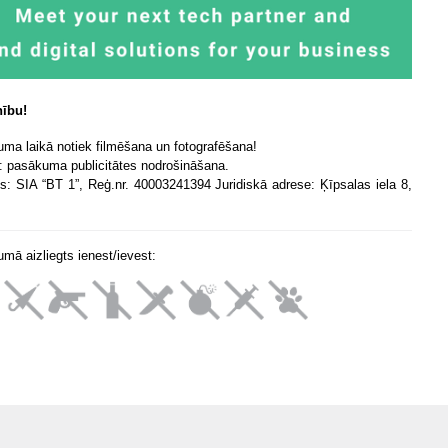
ību!
ma laikā notiek filmēšana un fotografēšana!
: pasākuma publicitātes nodrošināšana.
is: SIA “BT 1”, Reģ.nr. 40003241394 Juridiskā adrese: Ķīpsalas iela 8,
mā aizliegts ienest/ievest: