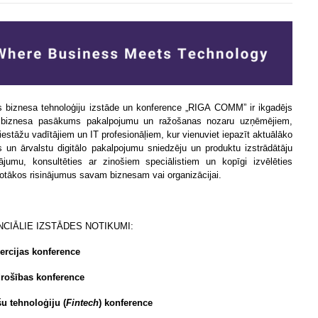
as biznesa tehnoloģiju izstāde un konference „RIGA COMM” ir ikgadējs
 biznesa pasākums pakalpojumu un ražošanas nozaru uzņēmējiem,
 iestāžu vadītājiem un IT profesionāļiem, kur vienuviet iepazīt aktuālāko
as un ārvalstu digitālo pakalpojumu sniedzēju un produktu izstrādātāju
ājumu, konsultēties ar zinošiem speciālistiem un kopīgi izvēlēties
otākos risinājumus savam biznesam vai organizācijai.
CIĀLIE IZSTĀDES NOTIKUMI:
rcijas konference
rošības konference
u tehnoloģiju (
Fintech
) konference