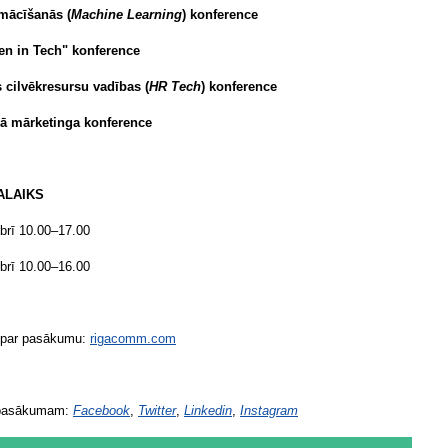
mācīšanās (
Machine Learning
) konference
n in Tech" konference
 cilvēkresursu vadības (
HR Tech
) konference
lā mārketinga konference
ALAIKS
obrī 10.00–17.00
obrī 10.00–16.00
 par pasākumu:
rigacomm.com
pasākumam:
Facebook
,
Twitter
,
Linkedin
,
Instagram