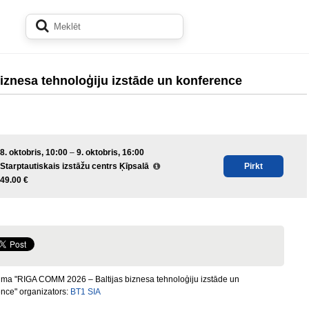
iznesa tehnoloģiju izstāde un konference
8. oktobris, 10:00
–
9. oktobris, 16:00
Starptautiskais izstāžu centrs Ķīpsalā
Pirkt
49.00 €
ma "RIGA COMM 2026 – Baltijas biznesa tehnoloģiju izstāde un
nce" organizators:
BT1 SIA