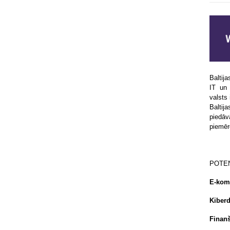
Baltij
IT un
valsts
Baltij
piedāv
piemēr
POTEN
E-kome
Kiberd
Finanš