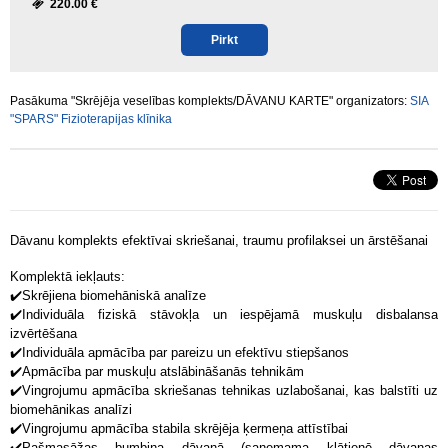
220.00 €
Pirkt
Pasākuma "Skrējēja veselības komplekts/DĀVANU KARTE" organizators:
SIA
"SPARS" Fizioterapijas klīnika
Dāvanu komplekts efektīvai skriešanai, traumu profilaksei un ārstēšanai
Komplektā iekļauts:
✔️
Skrējiena biomehāniskā analīze
✔️
Individuāla fiziskā stāvokļa un iespējamā muskuļu disbalansa
izvērtēšana
✔️
Individuāla apmācība par pareizu un efektīvu stiepšanos
✔️
Apmācība par muskuļu atslābināšanās tehnikām
✔️
Vingrojumu apmācība skriešanas tehnikas uzlabošanai, kas balstīti uz
biomehānikas analīzi
✔️
Vingrojumu apmācība stabila skrējēja ķermeņa attīstībai
✔️Pašmasāžas bumbiņa dāvanā (saņemama klātienē dāvanas