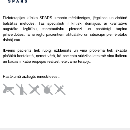
Fizioterapijas klīnika SPARS izmanto mērķtiecīgas, jēgpilnas un zinātnē
balstītas metodes. Tās speciālisti ir kritiski domājoši, ar kvalitatīvu
augstāko izglītību, starptautisku pieredzi un pastāvīgi turpina
pilnveidoties, lai sniegtu pacientiem aktuālāko un situācijai piemērotāko
risinājumu.
Ikviens
pacients tiek rūpīgi uzklausīts un viņa problēma tiek skatīta
plašākā kontekstā, ņemot vērā, kā pacienta sūdzība ietekmē viņa ikdienu
un kādas ir katra iespējas realizēt ieteicamo terapiju.
Pasākumā aizliegts ienest/ievest: