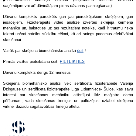
saņēmējam vai arī dāvinātājam pirms dāvanas pasniegšanas)
Dāvanu komplekts paredzēts gan jau pieredzējušiem skrējējiem, gan
iesācējiem. Fizioterapeits video analīzē izvērtēs skrējēja ķermeņa
mehāniku un, balstoties uz tās rezultātiem noteiks, kādi ir traumu riska
faktori un/vai noteiks sūdzību cēloni, kā arī sniegs padomus efektīvākai
skriešanai.
Vairāk par skrējiena biomehānisko analīzi
šeit
!
Pirmās vizītes pieteikšana šeit:
PIETEIKTIES
Dāvanu komplekts derīgs 12 mēnešus
Skrējiena biomehānisko analīzi veic sertificēta fizioterapeite Valērija
Dzirgause un sertificēta fizioterapeite Līga Līdumniece- Šulce, kas savu
interesi par skriešanas mehāniku attīstījusi līdz maģistra darba
pētījumam, vada skriešanas treniņus un palīdzējusi uzlabot skrējienu
virknei dažādu sagatavotības līmeņu atlētu.