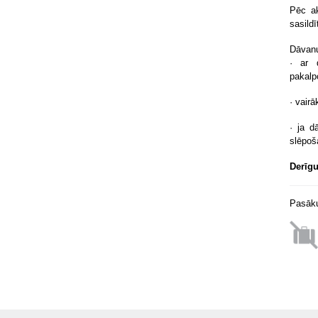
Pēc ak
sasildī
Dāvanu
· ar 
pakalp
· vair
· ja d
slēpoš
Derīgu
Pasāku