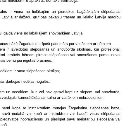
anas noteikumi & apraksts, kontaktinformācija:
alns ir viena no lielākajām un pieredzes bagātākajām slēpošanas
Latvijā ar dažādu grūtības pakāpju trasēm un lielāko Latvijā mācību
evi gaida viens no labākajiem snovparkiem Latvijā
anas bāzē Žagarkalns ir īpaši padomāts par vecākiem ar bērniem:
iem ir izveidotas slēpošanas un snovborda skoliņas, kur profesionāli
ktori iemācīs bērnam pirmos slēpošanas vai snovošanas pamatus vai
inās bērnu jau iegūtās prasmes;
vecākiem ir sava slēpošanas skoliņa;
iņas darbojas nedēļas nogalēs;
iem un vecākiem, kuri vēl nav gatavi kāpt uz slēpēm, vai snovborda,
zveidojuši kameršļūkšanas kalnu ar vairākiem nobraucieniem.
bērni kopā ar instruktoriem trenējas Žagarkalna slēpošanas bāzē,
 savā nodabā vai kopā ar instruktoru var baudīt visus slēpošanas
piedāvātos nobraucienus un pieslīpēt savu meistarību slēpošanā vai
šanā.