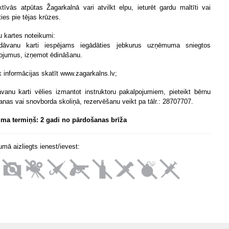
tīvās atpūtas Žagarkalnā vari atvilkt elpu, ieturēt gardu maltīti vai
ties pie tējas krūzes.
 kartes noteikumi:
dāvanu karti iespējams iegādāties jebkurus uzņēmuma sniegtos
ojumus, izņemot ēdināšanu.
āk informācijas skatīt www.zagarkalns.lv;
āvanu karti vēlies izmantot instruktoru pakalpojumiem, pieteikt bērnu
anas vai snovborda skoliņā, rezervēšanu veikt pa tālr.: 28707707.
ma termiņš: 2 gadi no pārdošanas brīža
mā aizliegts ienest/ievest: