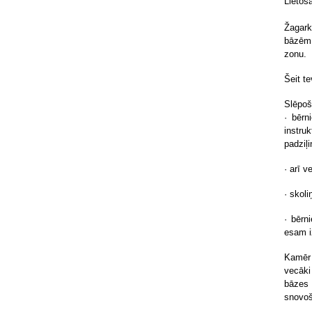
Lietoš
Žagark
bāzēm 
zonu.
Šeit t
Slēpoš
· bērn
instru
padziļ
· arī 
· skol
· bērn
esam i
Kamēr 
vecāki
bāzes 
snovo