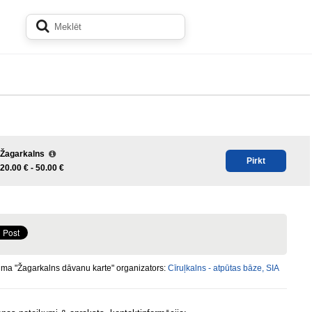
Žagarkalns
Pirkt
20.00 € -
50.00 €
ma "Žagarkalns dāvanu karte" organizators:
Cīruļkalns - atpūtas bāze, SIA