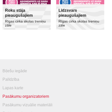
Roku stāja
Līdzsvars
pieaugušajiem
pieaugušajiem
Rīgas cirka skolas treniņu
Rīgas cirka skolas treniņu
zāle
zāle
Biļešu iegāde
Palīdzība
Lapas karte
Pasākumu organizatoriem
Pasākumu vizuālie materiāli