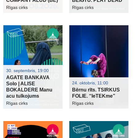
COMPANY ALUD (BE)
BEIGTU. PLAY DEAD
Rīgas cirks
Rīgas cirks
30. septembris, 19:00
AGATE BANKAVA
24. oktobris, 11:00
Solo | ALISE
BOKALDERE Manu
Bērnu rīts. TSIRKUS
acu tulkojums
FOLIE. “IeTEKme”
Rīgas cirks
Rīgas cirks