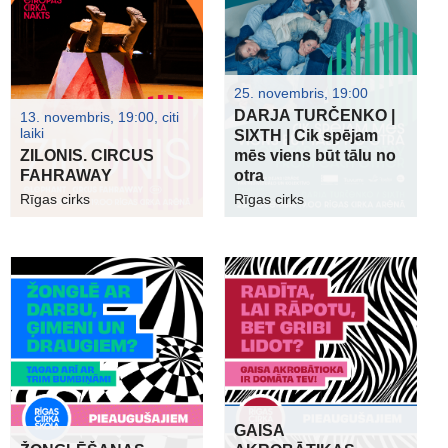
25. novembris, 19:00
DARJA TURČENKO |
13. novembris, 19:00, citi
laiki
SIXTH | Cik spējam
ZILONIS. CIRCUS
mēs viens būt tālu no
FAHRAWAY
otra
Rīgas cirks
Rīgas cirks
GAISA