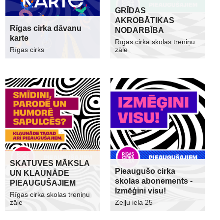
GRĪDAS
AKROBĀTIKAS
Rīgas cirka dāvanu
NODARBĪBA
karte
Rīgas cirka skolas treniņu
Rīgas cirks
zāle
SKATUVES MĀKSLA
Pieaugušo cirka
UN KLAUNĀDE
skolas abonements -
PIEAUGUŠAJIEM
Izmēģini visu!
Rīgas cirka skolas treniņu
zāle
Zeļļu iela 25