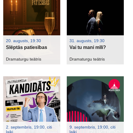
20. augusts, 19:30
31. augusts, 19:30
Slēptās patiesības
Vai tu mani mīli?
Dramaturgu teātris
Dramaturgu teātris
2. septembris, 19:00, citi
9. septembris, 19:00, citi
laiki
laiki