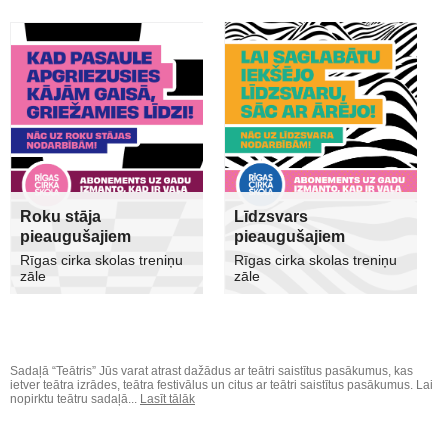
Roku stāja
Līdzsvars
pieaugušajiem
pieaugušajiem
Rīgas cirka skolas treniņu
Rīgas cirka skolas treniņu
zāle
zāle
Sadaļā “Teātris” Jūs varat atrast dažādus ar teātri saistītus pasākumus, kas
ietver teātra izrādes, teātra festivālus un citus ar teātri saistītus pasākumus. Lai
nopirktu teātru sadaļā...
Lasīt tālāk