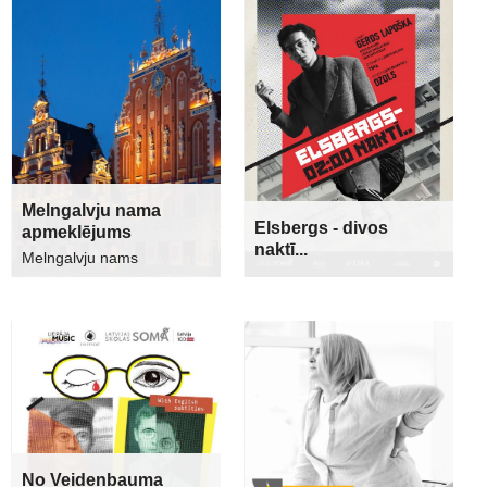
Melngalvju nama
Elsbergs - divos
apmeklējums
naktī...
Melngalvju nams
No Veidenbauma