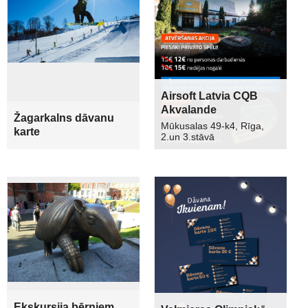
Airsoft Latvia CQB
Akvalande
Žagarkalns dāvanu
Mūkusalas 49-k4, Rīga,
karte
2.un 3.stāvā
Ekskursija bērniem