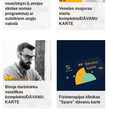
neaizbēgsi (Latvijas
skolas somas
Veselas muguras
programma) ar
starta
subtitriem angļu
komplekts/DĀVANU
valodā
KARTE
Biroja darbinieka
veselības
komplekts/DĀVANU
Fizioterapijas klīnikas
KARTE
"Spars" dāvanu karte