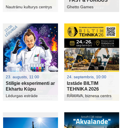
"FAST & FURIOUS"
Nautrānu kulturys centrys
Ghetto Games
23. augusts, 11:00
24. septembris, 10:00
Stilīgie eksperimenti ar
Izstāde BILTIM
Ekhartu Kūpu
TEHNIKA 2026
Lēdurgas estrāde
RĀMAVA, biznesa centrs