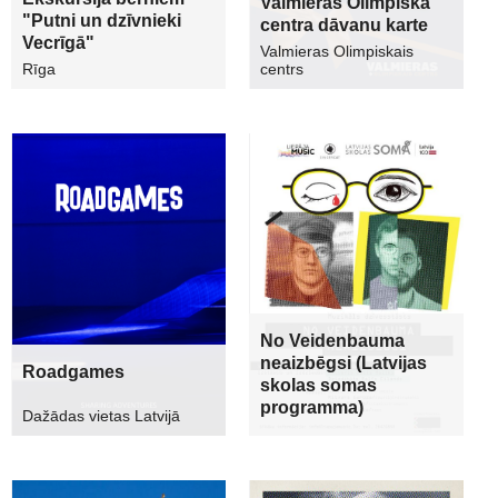
Valmieras Olimpiskā
"Putni un dzīvnieki
centra dāvanu karte
Vecrīgā"
Valmieras Olimpiskais
Rīga
centrs
No Veidenbauma
neaizbēgsi (Latvijas
Roadgames
skolas somas
programma)
Dažādas vietas Latvijā