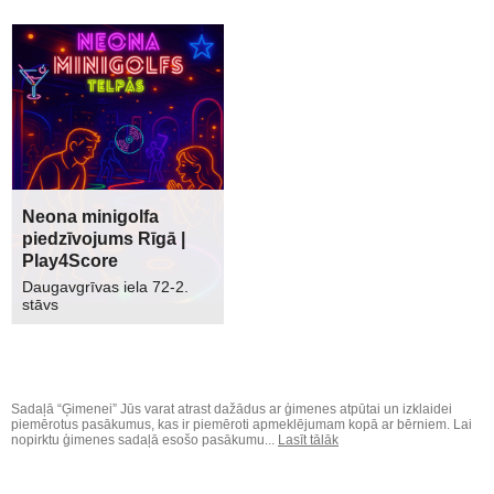
Neona minigolfa
piedzīvojums Rīgā |
Play4Score
Daugavgrīvas iela 72-2.
stāvs
Sadaļā “Ģimenei” Jūs varat atrast dažādus ar ģimenes atpūtai un izklaidei
piemērotus pasākumus, kas ir piemēroti apmeklējumam kopā ar bērniem. Lai
nopirktu ģimenes sadaļā esošo pasākumu...
Lasīt tālāk